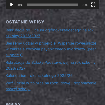
00:00
04:09
OSTATNIE WPISY
Rekrutacja do Liceum ogólnokształcącego na rok
szkolny 2026/2027
Bierzemy udział w projekcie „Wsparcie rówieśnicze
w zakresie zdrowia psychicznego młodzieży (peer
support)”
Rekrutacja do Szkoły Podstawowej na rok szkolny
2026/2027
Kalendarium roku szkolnego 2025/26
Weź udział w zbiórce na rozbudowę i doposażenie
naszej szkoły!
WPISY