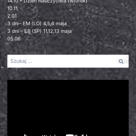
14.10 – Dzień Nauczyciela (wtorek)
10.11
2.01
3 dni– EM (LO) 4,5,6 maja
3 dni – E8 (SP) 11,12,13 maja
05.06
Odtwarzacz
video