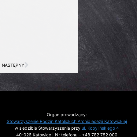
NASTĘPNY
Organ prowadzący:
Stowarzyszenie Rodzin Katolickich Archidiecezji Katowickiej
w siedzibie Stowarzyszenia przy
ul. Kobylińskiego 4
40-026 Katowice | Nr telefonu –
+48 782 782 000