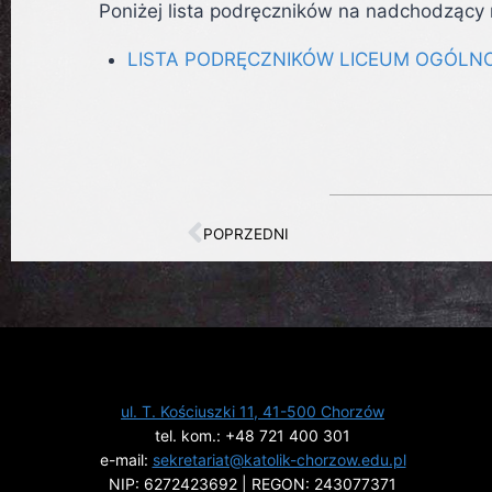
Poniżej lista podręczników na nadchodzący 
LISTA PODRĘCZNIKÓW LICEUM OGÓLNO
POPRZEDNI
ul. T. Kościuszki 11, 41-500 Chorzów
tel. kom.: +48 721 400 301
e-mail:
sekretariat@katolik-chorzow.edu.pl
NIP: 6272423692 | REGON: 243077371