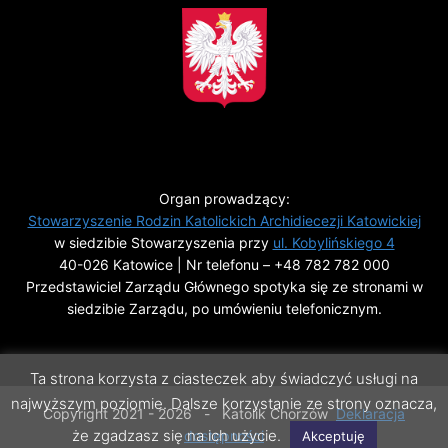
Organ prowadzący:
Stowarzyszenie Rodzin Katolickich Archidiecezji Katowickiej
w siedzibie Stowarzyszenia przy
ul. Kobylińskiego 4
40-026 Katowice | Nr telefonu –
+48 782 782 000
Przedstawiciel Zarządu Głównego spotyka się ze stronami w
siedzibie Zarządu, po umówieniu telefonicznym.
Ta strona korzysta z ciasteczek aby świadczyć usługi na
najwyższym poziomie. Dalsze korzystanie ze strony oznacza,
Copyright 2021 -
2026
- Katolik Chorzów
Deklaracja
że zgadzasz się na ich użycie.
dostępności
Akceptuję